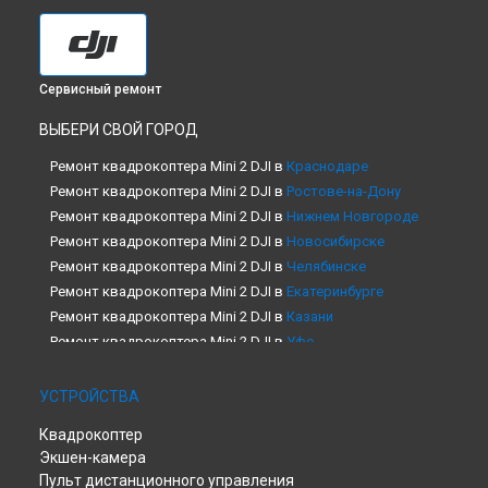
Сервисный ремонт
ВЫБЕРИ СВОЙ ГОРОД
Ремонт квадрокоптера Mini 2 DJI в
Краснодаре
Ремонт квадрокоптера Mini 2 DJI в
Ростове-на-Дону
Ремонт квадрокоптера Mini 2 DJI в
Нижнем Новгороде
Ремонт квадрокоптера Mini 2 DJI в
Новосибирске
Ремонт квадрокоптера Mini 2 DJI в
Челябинске
Ремонт квадрокоптера Mini 2 DJI в
Екатеринбурге
Ремонт квадрокоптера Mini 2 DJI в
Казани
Ремонт квадрокоптера Mini 2 DJI в
Уфе
Ремонт квадрокоптера Mini 2 DJI в
Воронеже
Ремонт квадрокоптера Mini 2 DJI в
Волгограде
УСТРОЙСТВА
Ремонт квадрокоптера Mini 2 DJI в
Барнауле
Квадрокоптер
Ремонт квадрокоптера Mini 2 DJI в
Ижевске
Экшен-камера
Ремонт квадрокоптера Mini 2 DJI в
Тольятти
Пульт дистанционного управления