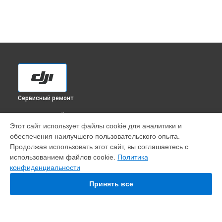
Сервисный ремонт
ВЫБЕРИ СВОЙ ГОРОД
Этот сайт использует файлы cookie для аналитики и
Установка антенны пульта квадрокоптера Agras T30 DJI в
обеспечения наилучшего пользовательского опыта.
Краснодаре
Продолжая использовать этот сайт, вы соглашаетесь с
Установка антенны пульта квадрокоптера Agras T30 DJI в
использованием файлов cookie.
Политика
Ростове-на-Дону
конфиденциальности
Установка антенны пульта квадрокоптера Agras T30 DJI в
Нижнем Новгороде
Принять все
Установка антенны пульта квадрокоптера Agras T30 DJI в
Новосибирске
Установка антенны пульта квадрокоптера Agras T30 DJI в
Челябинске