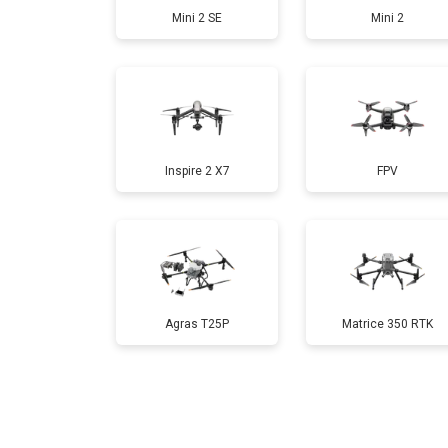
Mini 2 SE
Mini 2
Настройка шифрования Wi-Fi
Прошивка
Inspire 2 X7
FPV
Замена материнской платы
Ремонт корпуса
Agras T25P
Matrice 350 RTK