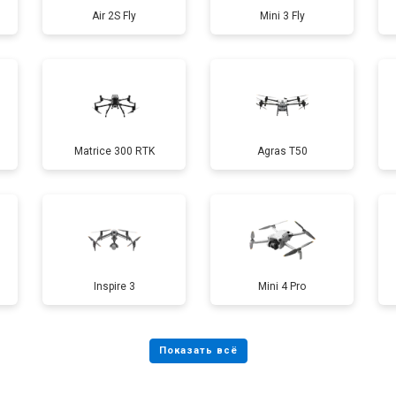
Air 2S Fly
Mini 3 Fly
от 40 мин
о
от 70 мин
о
Matrice 300 RTK
Agras T50
от 60 мин
о
от 100 мин
о
Inspire 3
Mini 4 Pro