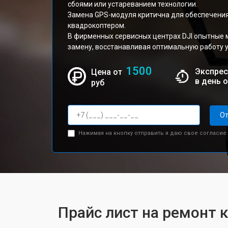
сбоями или устареванием технологии.
Замена GPS-модуля критична для обеспечения
квадрокоптером.
В фирменных сервисных центрах DJI опытные 
замену, восстанавливая оптимальную работу у
1500
Экспрес
Цена от
в день 
руб
От
Нажимая на кнопку отправить я даю свое согласие
Прайс лист на ремонт к