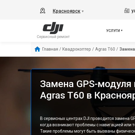
у
Красноярск
▼
УСЛУГИ
Сервисный ремонт
Главная
/
Квадрокоптер
/
Agras T60
/
Замена
Замена GPS-модуля 
Agras T60 в Красноя
В сервисных центрах DJI проводится замена G
когда возникают проблемы с навигацией или 
Такие проблемы могут быть вызваны физиче