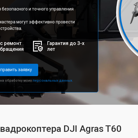
 безопасного и точного управления
мастера могут эффективно провести
стройства.
с ремонт
Гарантия до 3-х
обращения
лет
править заявку
 на обработку моих
персональных данных.
вадрокоптера DJI Agras T60