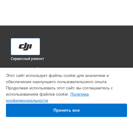
Сервисный ремонт
ВЫБЕРИ СВОЙ ГОРОД
Этот сайт использует файлы cookie для аналитики и
Замена материнской платы квадрокоптера Agras T60 DJI в
обеспечения наилучшего пользовательского опыта.
Краснодаре
Продолжая использовать этот сайт, вы соглашаетесь с
Замена материнской платы квадрокоптера Agras T60 DJI в
использованием файлов cookie.
Политика
Ростове-на-Дону
конфиденциальности
Замена материнской платы квадрокоптера Agras T60 DJI в
Нижнем Новгороде
Принять все
Замена материнской платы квадрокоптера Agras T60 DJI в
Новосибирске
Замена материнской платы квадрокоптера Agras T60 DJI в
Челябинске