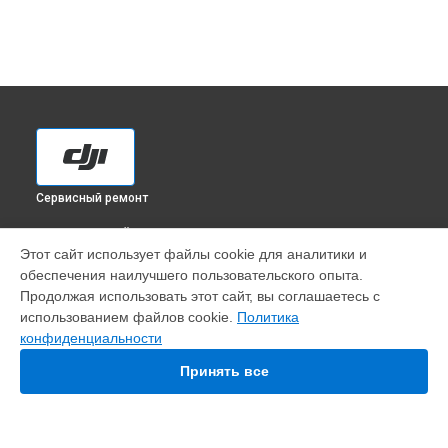
Сервисный ремонт
ВЫБЕРИ СВОЙ ГОРОД
Этот сайт использует файлы cookie для аналитики и
Замена подвеса квадрокоптера Inspire 2 X7 DJI в
обеспечения наилучшего пользовательского опыта.
Краснодаре
Продолжая использовать этот сайт, вы соглашаетесь с
Замена подвеса квадрокоптера Inspire 2 X7 DJI в
Ростове-
использованием файлов cookie.
Политика
на-Дону
конфиденциальности
Замена подвеса квадрокоптера Inspire 2 X7 DJI в
Нижнем
Новгороде
Принять все
Замена подвеса квадрокоптера Inspire 2 X7 DJI в
Новосибирске
Замена подвеса квадрокоптера Inspire 2 X7 DJI в
Челябинске