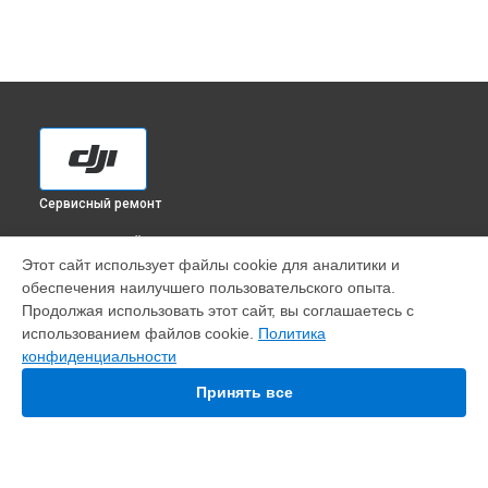
Сервисный ремонт
ВЫБЕРИ СВОЙ ГОРОД
Этот сайт использует файлы cookie для аналитики и
Замена оси квадрокоптера Matrice 350 RTK DJI в
обеспечения наилучшего пользовательского опыта.
Краснодаре
Продолжая использовать этот сайт, вы соглашаетесь с
Замена оси квадрокоптера Matrice 350 RTK DJI в
Ростове-
использованием файлов cookie.
Политика
на-Дону
конфиденциальности
Замена оси квадрокоптера Matrice 350 RTK DJI в
Нижнем
Новгороде
Принять все
Замена оси квадрокоптера Matrice 350 RTK DJI в
Новосибирске
Замена оси квадрокоптера Matrice 350 RTK DJI в
Челябинске