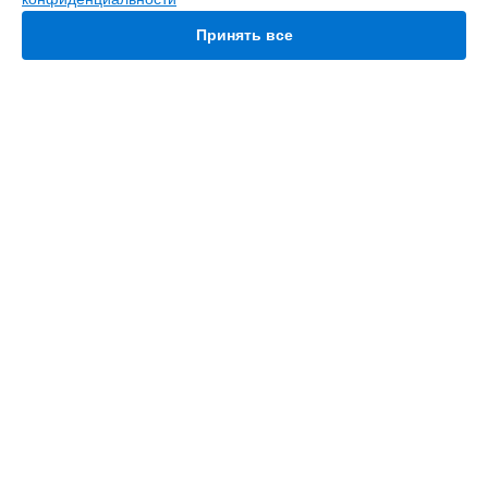
Объектив
FPV очки
Принять все
СТРАНИЦЫ
Цены
Гарантия
Доставка
Контакты
Мастера
Карта сайта
КОНТАКТЫ
+7 (800) 350-44-53
Ежедневно с 09:00 до 21:00
г. Красноярск, улица Весны, 1
info@servicecenter-dji.ru
Политика конфиденциальности
Способы оплаты