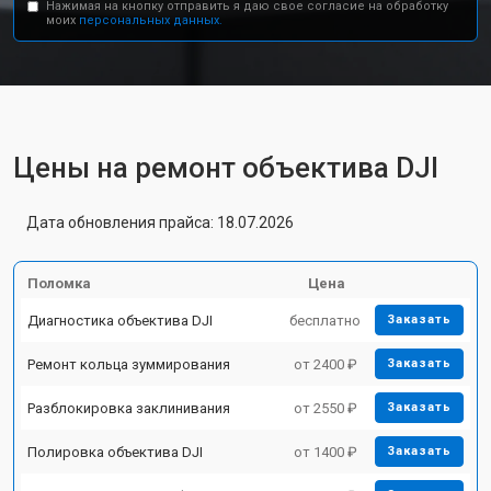
Нажимая на кнопку отправить я даю свое согласие на обработку
моих
персональных данных.
Цены на ремонт объектива DJI
Дата обновления прайса: 18.07.2026
Поломка
Цена
Диагностика объектива DJI
бесплатно
Заказать
Ремонт кольца зуммирования
от 2400 ₽
Заказать
Разблокировка заклинивания
от 2550 ₽
Заказать
Полировка объектива DJI
от 1400 ₽
Заказать