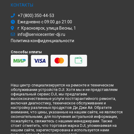
КОНТАКТЫ
Восстановление после попадания влаги объектива DJI в
Саратове
+7 (800) 350-44-53
Восстановление после попадания влаги объектива DJI в
Ежедневно с 09:00 до 21:00
Хабаровске
г. Красноярск, улица Весны, 1
Восстановление после попадания влаги объектива DJI в
Томске
info@servicecenter-dji.ru
Политика конфиденциальности
Восстановление после попадания влаги объектива DJI в
Тюмени
Способы оплаты
Восстановление после попадания влаги объектива DJI в
Иркутске
Восстановление после попадания влаги объектива DJI в
Самаре
Восстановление после попадания влаги объектива DJI в
Омске
Наш центр специализируется на ремонте и техническом
Восстановление после попадания влаги объектива DJI в
обслуживании устройств DJI. Хотя мы и не представляем
Красноярске
официальный сервис DJI, мы предлагаем
высококачественные услуги постгарантийного ремонта,
Восстановление после попадания влаги объектива DJI в
включая диагностику, техническое обслуживание и
Перми
настройку различных продуктов Ди Джи Ай. Обратите
внимание, что цены, указанные на нашем сайте, не являются
Восстановление после попадания влаги объектива DJI в
окончательными; для получения актуальной информации,
Ульяновске
пожалуйста, свяжитесь с нашими менеджерами. Также
Восстановление после попадания влаги объектива DJI в
стоит отметить, что торговая марка DJI, упоминаемая на
Кирове
нашем сайте, зарегистрирована и используется нами