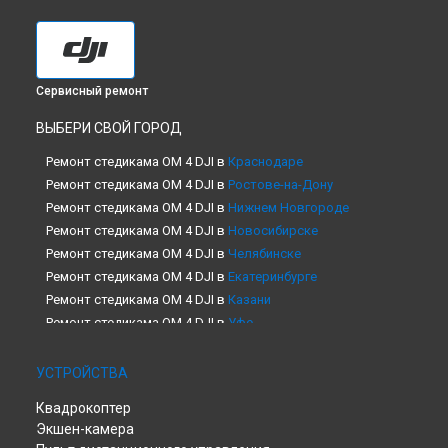
Сервисный ремонт
ВЫБЕРИ СВОЙ ГОРОД
Ремонт стедикама OM 4 DJI в
Краснодаре
Ремонт стедикама OM 4 DJI в
Ростове-на-Дону
Ремонт стедикама OM 4 DJI в
Нижнем Новгороде
Ремонт стедикама OM 4 DJI в
Новосибирске
Ремонт стедикама OM 4 DJI в
Челябинске
Ремонт стедикама OM 4 DJI в
Екатеринбурге
Ремонт стедикама OM 4 DJI в
Казани
Ремонт стедикама OM 4 DJI в
Уфе
Ремонт стедикама OM 4 DJI в
Воронеже
Ремонт стедикама OM 4 DJI в
Волгограде
УСТРОЙСТВА
Ремонт стедикама OM 4 DJI в
Барнауле
Квадрокоптер
Ремонт стедикама OM 4 DJI в
Ижевске
Экшен-камера
Ремонт стедикама OM 4 DJI в
Тольятти