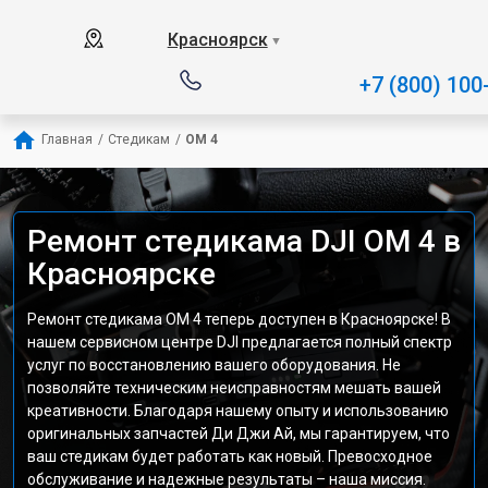
Красноярск
▼
+7 (800) 100
Главная
/
Стедикам
/
OM 4
Ремонт стедикама DJI OM 4 в
Красноярске
Ремонт стедикама OM 4 теперь доступен в Красноярске! В
нашем сервисном центре DJI предлагается полный спектр
услуг по восстановлению вашего оборудования. Не
позволяйте техническим неисправностям мешать вашей
креативности. Благодаря нашему опыту и использованию
оригинальных запчастей Ди Джи Ай, мы гарантируем, что
ваш стедикам будет работать как новый. Превосходное
обслуживание и надежные результаты – наша миссия.